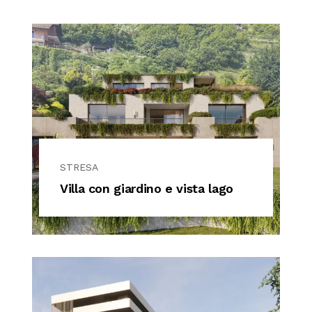
ZEROPENSIERI
LISSONE
CHI SIAMO
MONZA
CONTATTI
MILANO
RHO
STRESA
VAREDO
Villa con giardino e vista lago
SEREGNO
SESTO SAN GIOVANNI
STRESA