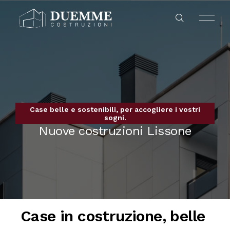
Case belle e sostenibili, per accogliere i vostri
NUOVE COSTRUZIONI
CHI SIAMO
sogni.
HOME
Nuove costruzioni Lissone
BOVISIO MASCIAGO
COLLABORA CON NOI
CASAFUTURA
PADERNO DUGNANO
COMPRAVENDITA
NUOVE COSTRUZIONI
COMO
Case in costruzione, belle
REALIZZAZIONI
CUSANO MILANINO