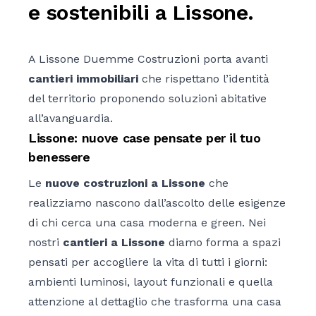
e sostenibili a Lissone.
ZEROPENSIERI
LISSONE
A Lissone Duemme Costruzioni porta avanti
CHI SIAMO
MONZA
cantieri immobiliari
che rispettano l’identità
del territorio proponendo soluzioni abitative
CONTATTI
MILANO
all’avanguardia.
Lissone: nuove case pensate per il tuo
RHO
benessere
Le
nuove costruzioni a Lissone
che
VAREDO
realizziamo nascono dall’ascolto delle esigenze
di chi cerca una casa moderna e green. Nei
SEREGNO
nostri
cantieri a Lissone
diamo forma a spazi
pensati per accogliere la vita di tutti i giorni:
SESTO SAN GIOVANNI
ambienti luminosi, layout funzionali e quella
STRESA
attenzione al dettaglio che trasforma una casa