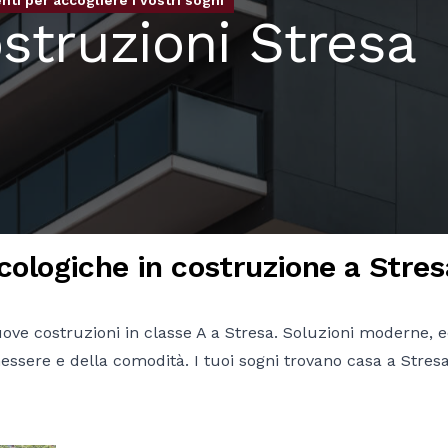
ti per accogliere i vostri sogni
struzioni Stresa
ologiche in costruzione a Stres
nuove costruzioni in classe A a Stresa. Soluzioni moderne, 
essere e della comodità. I tuoi sogni trovano casa a Stres