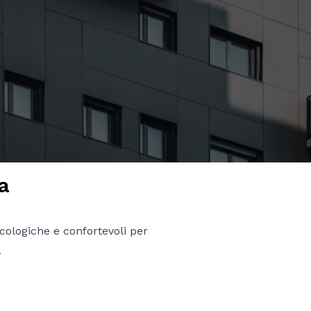
a
ecologiche e confortevoli per
a