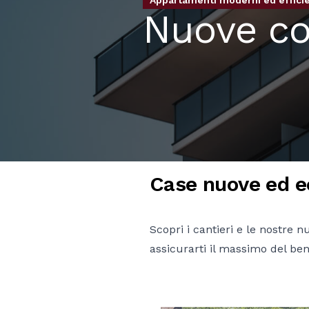
Appartamenti moderni ed efficien
Nuove co
Case nuove ed ec
Scopri i cantieri e le nostre 
assicurarti il massimo del ben