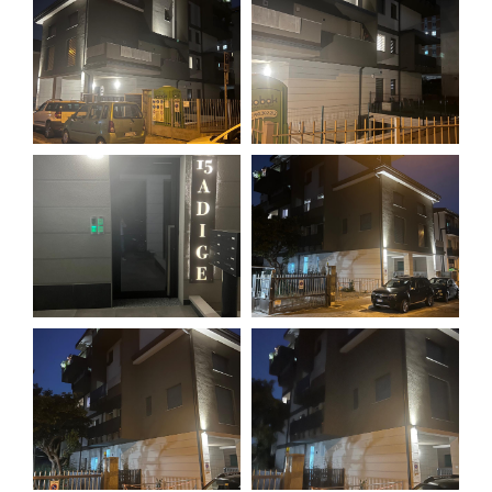
ZEROPENSIERI
LISSONE
CHI SIAMO
MONZA
CONTATTI
MILANO
RHO
VAREDO
SEREGNO
SESTO SAN GIOVANNI
STRESA