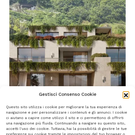
Gestisci Consenso Cookie
Questo sito utilizza i cookie per migliorare la tua esperienza di
navigazione e per personalizzare i contenuti e gli annunci. I cookie
NUOVE COSTRUZIONI / STRESA
ci aiutano a capire come utilizzi il sito e ci permettono di offrirti
Villa con giardino e vista lago
una navigazione più fluida. Continuando a navigare su questo sito,
accetti l'uso dei cookie. Tuttavia, hai la possibilità di gestire le tue
preferenze sui cookie tramite le impostazioni del tuo browser o