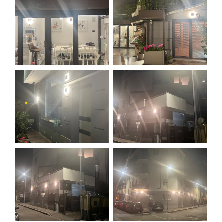
ZEROPENSIERI
LISSONE
CHI SIAMO
MONZA
CONTATTI
MILANO
RHO
VAREDO
SEREGNO
SESTO SAN GIOVANNI
STRESA